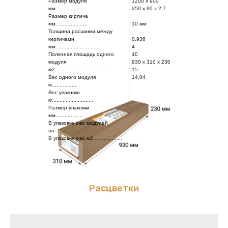
Размер модуля
1200 х 900
мм.....................
250 х 90 х 2,7
Размер кирпича
мм....................
10 мм
Толщина расшивки между
кирпичами
0.936
мм.............................
4
Полезная площадь одного
40
модуля
930 х 310 х 230
м2...................................
15
Вес одного модуля
14,04
кг.................
Вес упаковки
кг...........................
Размер упаковки
мм..................
В упаковке к-во модулей
шт......
В упаковке к-во м2...................
Расцветки