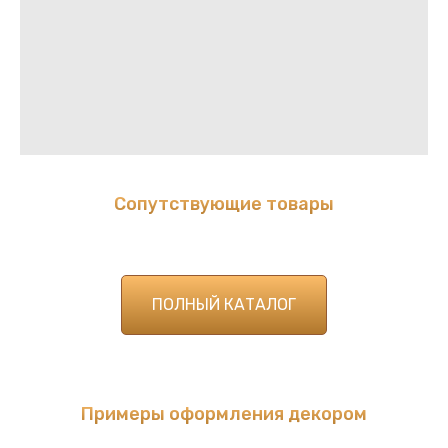
ИП Чеботарева Виктория Олеговна
ИНН 632109953314 ОГРН 324632700079319
Сызрань ул Декабристов 72 стр 4
Политика конфиденциальности
Сопутствующие товары
СтройТрадекс 2026 | Все права защищены
ПОЛНЫЙ КАТАЛОГ
Примеры оформления декором