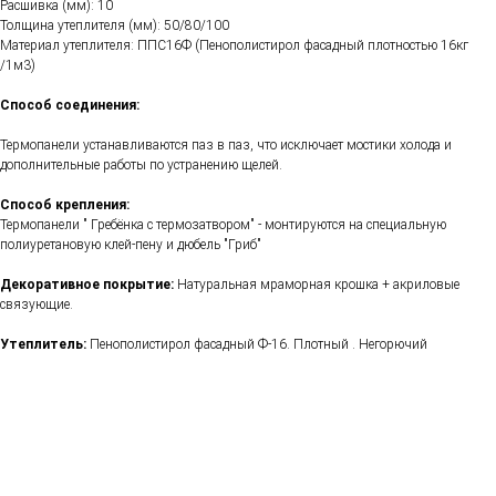
Расшивка (мм): 10
Толщина утеплителя (мм): 50/80/100
Материал утеплителя: ППС16Ф (Пенополистирол фасадный плотностью 16кг
/1м3)
Способ соединения:
Термопанели устанавливаются паз в паз, что исключает мостики холода и
дополнительные работы по устранению щелей.
Способ крепления:
Термопанели " Гребёнка с термозатвором" - монтируются на специальную
полиуретановую клей-пену и дюбель "Гриб"
Декоративное покрытие:
Натуральная мраморная крошка + акриловые
связующие.
Утеплитель:
Пенополистирол фасадный Ф-16. Плотный . Негорючий